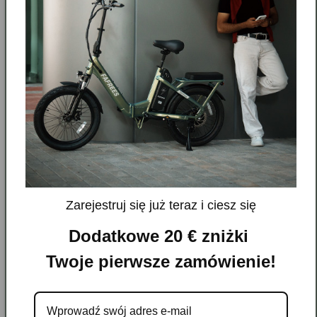
Specyfikacje
Zarejestruj się już teraz i ciesz się
A: Maks. Wysokość siedziska
110 CM
Dodatkowe 20 € zniżki
Twoje pierwsze zamówienie!
B: Min. Wysokość siedziska
94 CM
C: Wysokość zawieszenia
85 CM