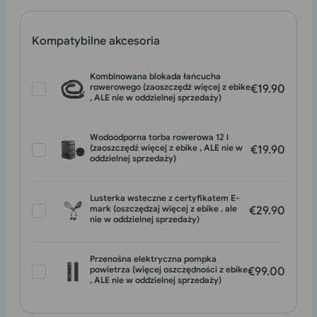
królewski
czerń
wyprzedany
lub
niedostępny
Kompatybilne akcesoria
Kombinowana blokada łańcucha
rowerowego (zaoszczędź więcej z ebike
€19.90
, ALE nie w oddzielnej sprzedaży)
Wodoodporna torba rowerowa 12 l
(zaoszczędź więcej z ebike , ALE nie w
€19.90
oddzielnej sprzedaży)
Lusterka wsteczne z certyfikatem E-
mark (oszczędzaj więcej z ebike , ale
€29.90
nie w oddzielnej sprzedaży)
Przenośna elektryczna pompka
powietrza (więcej oszczędności z ebike
€99.00
, ALE nie w oddzielnej sprzedaży)