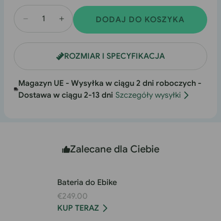
DODAJ DO KOSZYKA
Zmniejszenie
Zwiększenie
ilości
ilości
dla
dla
ROZMIAR I SPECYFIKACJA
EU-
EU-
F700M
F700M
Magazyn UE - Wysyłka w ciągu 2 dni roboczych -
Dostawa w ciągu 2-13 dni
Szczegóły wysyłki
Zalecane dla Ciebie
Bateria do Ebike
€249.00
KUP TERAZ