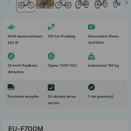
1
w
oknie
modalnym
Silnik bezszczotkowy
100 km Przebieg
Akumulator litowy
250 W
36V/10Ah
25 km/h Prędkość
Opony 700C*42C
Ładowność 150 kg
domyślna
Darmowa wysyłka
30-dniowy okres
1 rok gwarancji
zwrotu
EU-F700M