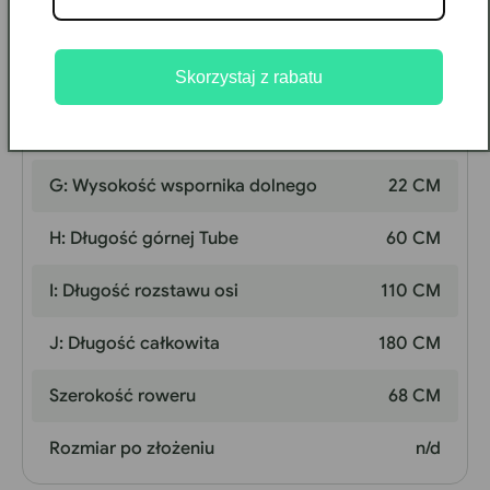
D: Rozmiar ramy
58 CM
Skorzystaj z rabatu
E: Maks. Wysokość kierownicy
110 CM
F: Min. Wysokość kierownicy
110 CM
G: Wysokość wspornika dolnego
22 CM
H: Długość górnej Tube
60 CM
I: Długość rozstawu osi
110 CM
J: Długość całkowita
180 CM
Szerokość roweru
68 CM
Rozmiar po złożeniu
n/d