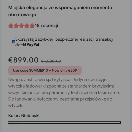
Miejska elegancja ze wspomaganiem momentu
obrotowego
18 recenzji
Skorzystaj z szybkiej i bezpiecznej realizacji transakcji
dzięki
€899.00
Cena
Cena
€1,528.00
sprzedaży
regularna
Use code SUMMER10 – Now only €809
Uwaga: Jest to wersja brytyjska. Jedyną różnicą jest
wtyczka ładowarki zgodna ze standardem brytyjskim;
wszystkie pozostałe parametry techniczne są takie same.
Do ładowania dołączamy bezpłatną przejściówkę do
wtyczki.
Kolor:
Niebieski
Niebieski
Perłowa
Wariant