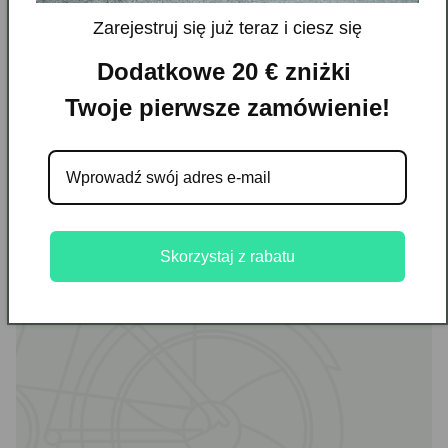
Zarejestruj się już teraz i ciesz się
Dodatkowe 20 € zniżki
Twoje pierwsze zamówienie!
Twój
Zarejestruj się teraz,
adres
aby otrzymywać
e-mail
powiadomienia o
sprzedaży i oferty
Skorzystaj z rabatu
specjalne.