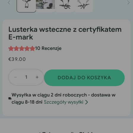
1
w
oknie
modalnym
Lusterka wsteczne z certyfikatem
E-mark
10 Recenzje
Cena
€39.00
regularna
DODAJ DO KOSZYKA
Zmniejszona
Zwiększenie
ilość
ilości
Wysyłka w ciągu 2 dni roboczych - dostawa w
lusterek
lusterek
ciągu 8-18 dni
Szczegóły wysyłki
wstecznych
wstecznych
z
z
certyfikatem
certyfikatem
E-
E-