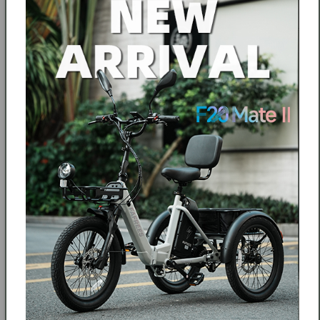
przez Unię Europejską, spełniający przepisy drogowe wielu
krajów
【Wielofunkcyjne zastosowanie】: Rowerowe lusterka
wsteczne nadają się do większości rowerów górskich,
elektrycznych, szosowych, miejskich itp.
Szersze pole widzenia】: Szklane lusterko wsteczne na
kierownicę roweru o wysokiej rozdzielczości zapewnia
wyraźne pole widzenia i szerszy widok z tyłu, rowerowe
lusterko wsteczne, które jest bardzo pomocne w zapewnieniu
bezpieczeństwa na drodze.
【 Wytrzymałe i trwałe】: Rowerowe lusterko wsteczne
posiada odporną na uderzenia ramę wykonaną z materiału
ABS i zacisk bazowy ze stopu aluminium o wysokiej
twardości. Solidna konstrukcja zapewnia, że lusterko
wsteczne rowerowe nie będzie się trząść, pękać ani pękać,
dzięki czemu może być używane przez długi czas.