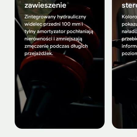
zawieszenie
ste
Zintegrowany hydrauliczny
Kolor
widelec przedni 100 mm i
pokazu
tylny amortyzator pochłaniają
nałado
nierówności i zmniejszają
przebi
zmęczenie podczas długich
informa
przejażdżek.
pozio