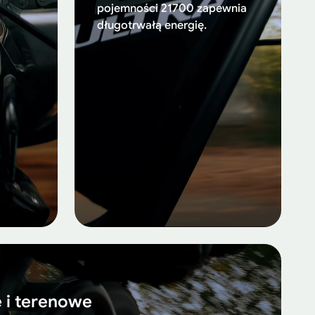
pojemności 21700 zapewnia
długotrwałą energię.
 i terenowe