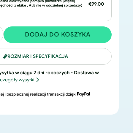
nośna elektryczna pompka powietrza (więcej
€99.00
ędności z ebike , ALE nie w oddzielnej sprzedaży)
DODAJ DO KOSZYKA
większ
lość
la
ROZMIAR I SPECYFIKACJA
odeluF20
ltra
syłka w ciągu 2 dni roboczych - Dostawa w
czegóły wysyłki
ej i bezpiecznej realizacji transakcji dzięki