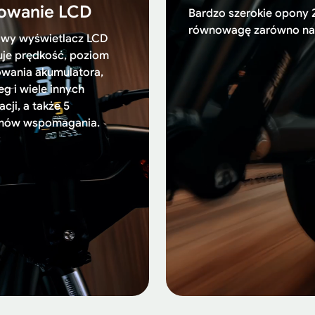
rowanie LCD
Bardzo szerokie opony 
równowagę zarówno na mi
owy wyświetlacz LCD
je prędkość, poziom
wania akumulatora,
eg i wiele innych
cji, a także 5
mów wspomagania.