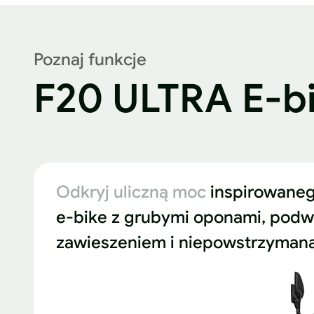
Poznaj funkcje
F20 ULTRA E-b
Odkryj uliczną moc
inspirowane
e-bike z grubymi oponami, pod
zawieszeniem i niepowstrzymaną