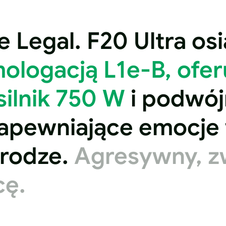
de Legal. F20 Ultra o
ologacją L1e-B, oferu
ilnik 750 W
i podwój
apewniające emocje w
rodze.
Agresywny, zw
cę.