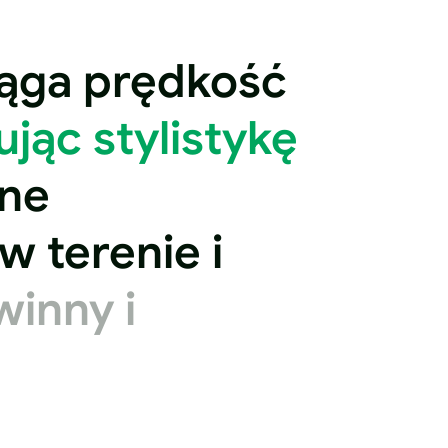
siąga prędkość
jąc stylistykę
ne
 terenie i
inny i