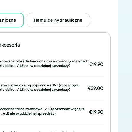
aniczne
Hamulce hydrauliczne
akcesoria
inowana blokada łańcucha rowerowego (zaoszczędź
€19.90
j z ebike , ALE nie w oddzielnej sprzedaży)
 rowerowa o dużej pojemności 35 l (zaoszczędź
€39.00
j z ebike , ALE nie w oddzielnej sprzedaży)
dporna torba rowerowa 12 l (zaoszczędź więcej z
€19.90
 , ALE nie w oddzielnej sprzedaży)