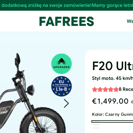
ie!
Mamy gorące letnie promocje ☀️ Skorzystaj już teraz z ok
Ws
F20 Ult
Styl moto. 45 km/h
8 Rec
€1,499.00
Sale
price
Kolor:
Czarny Gunm
Gunmetal
Satynowa
Oliver
Black