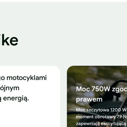
ike
go motocyklami
wójnym
Moc 750W zgod
 energią.
prawem
Moc szczytowa 1200 W 
moment obrotowy 79 
zapewniają ekscytującą