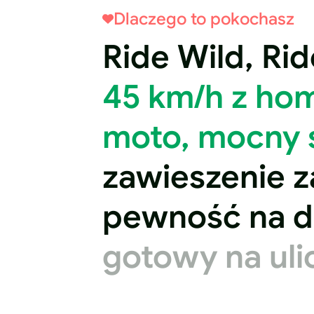
Dlaczego to pokochasz
Ride Wild, Ri
45 km/h z hom
moto, mocny s
zawieszenie z
pewność na d
gotowy na uli