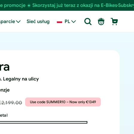
azji na E-Bikes
Subskrybuj teraz, aby uzyskać dodatkową zn
Zaloguj
Wózek
parcie
Sieć usług
PL
się
ra
. Legalny na ulicy
enzje
Regular
Use code SUMMER10 – Now only €1349
€2,199.00
price
etal