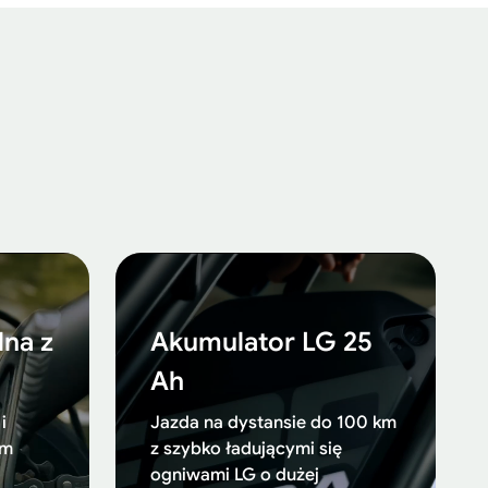
na z
Akumulator LG 25
Ah
i
Jazda na dystansie do 100 km
Nm
z szybko ładującymi się
ogniwami LG o dużej