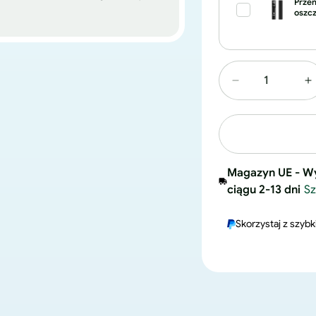
Prze
oszcz
Zmniejsz
Z
ilość
i
dla
d
modeluF20
m
Ultra
U
Magazyn UE - Wy
ciągu 2-13 dni
Sz
Skorzystaj z szybki