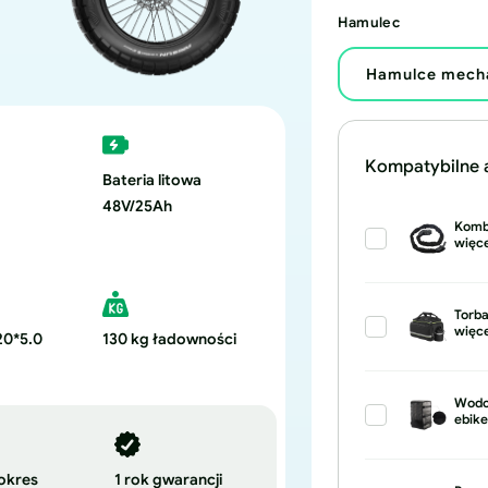
czerń
Green
Hamulec
Hamulce mech
Kompatybilne 
Bateria litowa
48V/25Ah
Komb
więce
Torba
więce
20*5.0
130 kg ładowności
Wodoo
ebike
okres
1 rok gwarancji