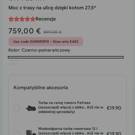
Moc z trasy na ulicę dzięki kołom 27,5″
Recenzje
759,00 €
Cena
Cena
899,00 €
promocyjna
standardowa
Use code SUMMER10 – Now only €683
Kolor:
Czarno-pomarańczowy
Czarno-
Biały
pomarańczowy
Biały
czerwony
Niebieski
Kompatybilne akcesoria
Torba na ramę roweru Fafrees
(zaoszczędź więcej z ebike , ALE nie w
€19.90
oddzielnej sprzedaży)
Wodoodporna torba rowerowa 12 l
(zaoszczędź więcej z ebike , ALE nie w
€19.90