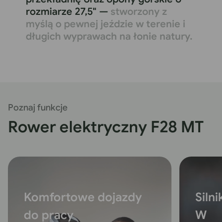
rozmiarze 27,5" —
stworzony z
myślą o pewnej jeździe w terenie i
długich wyprawach na łonie natury.
Poznaj funkcje
Rower elektryczny F28 MT
Komfortowe dojazdy
Siln
do pracy
W