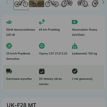
1
w
oknie
modalnym
Silnik bezszczotkowy
65 km Przebieg
Akumulator litowy
250 W
36V/15Ah
25 km/h Prędkość
Opony CST 27,5*2,25
Ładowność 150 kg
domyślna
Darmowa wysyłka
30-dniowy okres
1 rok gwarancji
zwrotu
UK-F28 MT