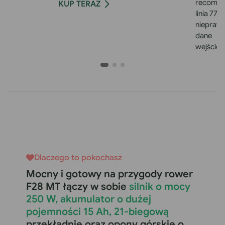
recomm
KUP TERAZ
linia 77):
niepraw
dane
wejściow
Dlaczego to pokochasz
Mocny i gotowy na przygody rower
F28 MT łączy w sobie
silnik o mocy
250 W, akumulator o dużej
pojemności 15 Ah, 21-biegową
przekładnię oraz opony górskie o