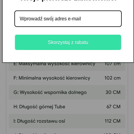
A: Maks. Wysokość siedziska
103 CM
B: Minimalna wysokość siedziska
90 cm
C: Wysokość prześwitu
78 cm
Skorzystaj z rabatu
D: Rozmiar ramki
45 CM
E: Maksymalna wysokość kierownicy
107 cm
F: Minimalna wysokość kierownicy
102 cm
G: Wysokość wspornika dolnego
30 CM
H: Długość górnej Tube
67 CM
I: Długość rozstawu osi
112 CM