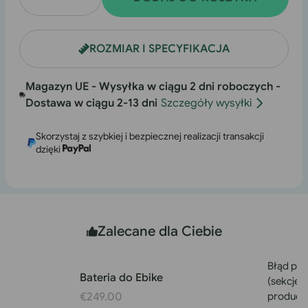
Zmniejsz
Zwiększ
ilość
ilość
dla
dla
ROZMIAR I SPECYFIKACJA
UK-
modelu
F28
UK-
Magazyn UE - Wysyłka w ciągu 2 dni roboczych -
MT
F28
Dostawa w ciągu 2-13 dni
Szczegóły wysyłki
MT
Skorzystaj z szybkiej i bezpiecznej realizacji transakcji
dzięki
Zalecane dla Ciebie
Błąd pły
Bateria do Ebike
(sekcje/
€249.00
product