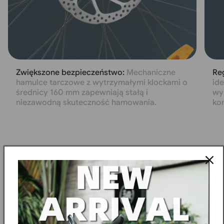
Zwiększone bezpieczeństwo:
Mechaniczne
Re
hamulce tarczowe z wytrzymałymi klockami o
ide
średnicy 160 mm zapewniają stałą i
wy
niezawodną skuteczność hamowania.
kon
Wszystkie specyfikacje,
które musisz znać