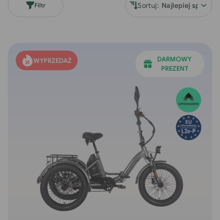
A
Sortuj:
Filtr
:
DARMOWY
WYPRZEDAŻ
PREZENT