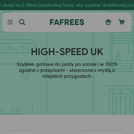
Przejdź
kazji na E-Bikes
Subskrybuj teraz, aby uzyskać dodatkową zniżk
do
treści
Zaloguj
Wózek
się
K
HIGH-SPEED UK
O
Szybkie, gotowe do jazdy po szosie i w 100%
zgodne z przepisami - stworzone z myślą o
L
miejskich przygodach.
E
K
C
J