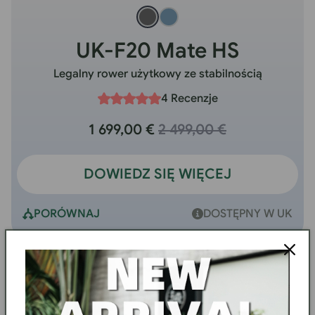
UK-F20 Mate HS
Legalny rower użytkowy ze stabilnością
4 Recenzje
1 699,00 €
2 499,00 €
DOWIEDZ SIĘ WIĘCEJ
PORÓWNAJ
DOSTĘPNY W UK
DARMOWY
WYPRZEDAŻ
PREZENT